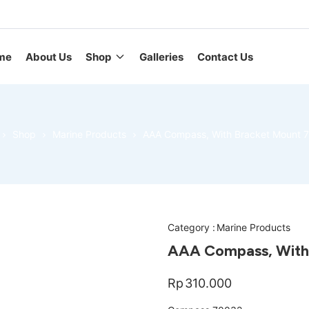
me
About Us
Shop
Galleries
Contact Us
Shop
Marine Products
AAA Compass, With Bracket Mount 
Category :
Marine Products
AAA Compass, With
Rp
310.000