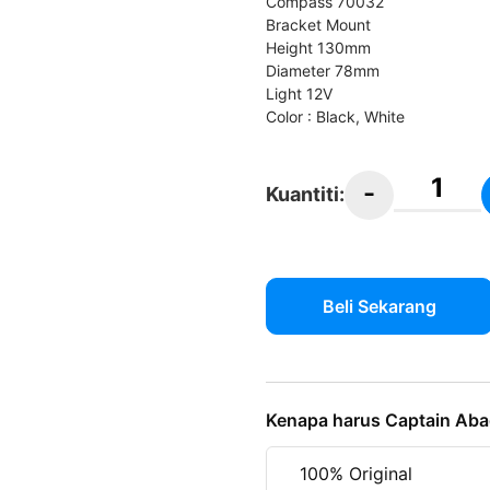
Compass 70032
Bracket Mount
Height 130mm
Diameter 78mm
Light 12V
Color : Black, White
-
Kuantiti:
AAA
Compass,
With
Bracket
Beli Sekarang
Mount
70032
quantity
Kenapa harus Captain Aba
100% Original