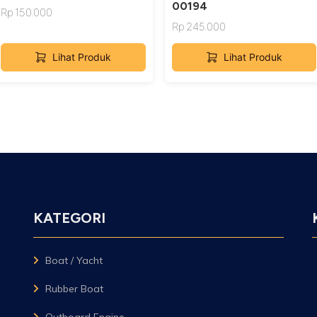
00194
Rp
150.000
Rp
245.000
Lihat Produk
Lihat Produk
KATEGORI
Boat / Yacht
Rubber Boat
Outboard Engine