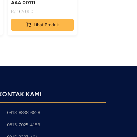
AAA 00111
Rp
165.000
Lihat Produk
KONTAK KAMI
0813-8838-6628
0813-7025-4159
0215-2397-404