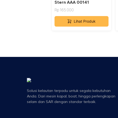
Stern AAA 00141
Rp
165.000
Lihat Produk
Solusi kelautan terpadu untuk segala kebutuhan
Anda. Dari mesin kapal, boat, hingga perlengkapan
selam dan SAR dengan standar terbaik.