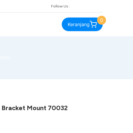
Follow Us :
0
Keranjang
70032
 Bracket Mount 70032